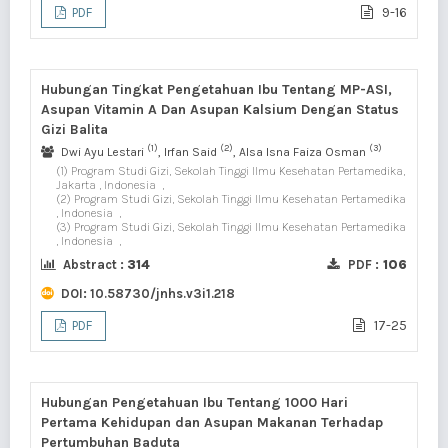
9-16
PDF
Hubungan Tingkat Pengetahuan Ibu Tentang MP-ASI,
Asupan Vitamin A Dan Asupan Kalsium Dengan Status
Gizi Balita
(1)
(2)
(3)
Dwi Ayu Lestari
, Irfan Said
, Alsa Isna Faiza Osman
(1) Program Studi Gizi, Sekolah Tinggi Ilmu Kesehatan Pertamedika,
Jakarta , Indonesia
,
(2) Program Studi Gizi, Sekolah Tinggi Ilmu Kesehatan Pertamedika
, Indonesia
,
(3) Program Studi Gizi, Sekolah Tinggi Ilmu Kesehatan Pertamedika
, Indonesia
,
Abstract :
314
PDF :
106
DOI:
10.58730/jnhs.v3i1.218
17-25
PDF
Hubungan Pengetahuan Ibu Tentang 1000 Hari
Pertama Kehidupan dan Asupan Makanan Terhadap
Pertumbuhan Baduta