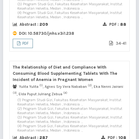
(3) Program Studi Gizi, Fakultas Kesehatan Masyarakat, Institut
Kesehatan Helvetia, Medan , Indonesia
,
(4) Program Studi Gizi, Fakultas Kesehatan Masyarakat, Institut
Kesehatan Helvetia, Medan , Indonesia
,
Abstract :
209
PDF :
88
DOI:
10.58730/jnhs.v3i1.238
34-41
PDF
The Relationship of Diet and Compliance With
Consuming Blood Supplementing Tablets With The
Incident of Anemia in Pregnant Women
(1)
(2)
Yulita Yulita
, Agnes Sry Vera Nababan
, Eka Nenni Jairani
(3)
(4)
, Elda Puput Julriang Zebua
(1) Program Studi Gizi, Fakultas Kesehatan Masyarakat, Institut
Kesehatan Helvetia, Medan , Indonesia
,
(2) Program Studi Gizi, Fakultas Kesehatan Masyarakat, Institut
Kesehatan Helvetia, Medan , Indonesia
,
(3) Program Studi Gizi, Fakultas Kesehatan Masyarakat, Institut
Kesehatan Helvetia, Medan , Indonesia
,
(4) Program Studi Gizi, Fakultas Kesehatan Masyarakat, Institut
Kesehatan Helvetia, Medan , Indonesia
,
Abstract :
287
PDF :
108