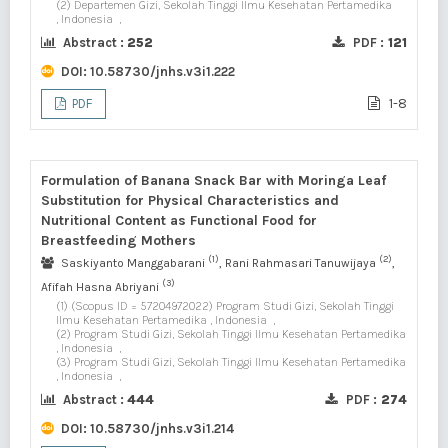
(2) Departemen Gizi, Sekolah Tinggi Ilmu Kesehatan Pertamedika
, Indonesia
,
Abstract :
252
PDF :
121
DOI:
10.58730/jnhs.v3i1.222
1-8
PDF
Formulation of Banana Snack Bar with Moringa Leaf
Substitution for Physical Characteristics and
Nutritional Content as Functional Food for
Breastfeeding Mothers
(1)
(2)
Saskiyanto Manggabarani
, Rani Rahmasari Tanuwijaya
,
(3)
Afifah Hasna Abriyani
(1) (Scopus ID = 57204972022) Program Studi Gizi, Sekolah Tinggi
Ilmu Kesehatan Pertamedika , Indonesia
,
(2) Program Studi Gizi, Sekolah Tinggi Ilmu Kesehatan Pertamedika
, Indonesia
,
(3) Program Studi Gizi, Sekolah Tinggi Ilmu Kesehatan Pertamedika
, Indonesia
,
Abstract :
444
PDF :
274
DOI:
10.58730/jnhs.v3i1.214