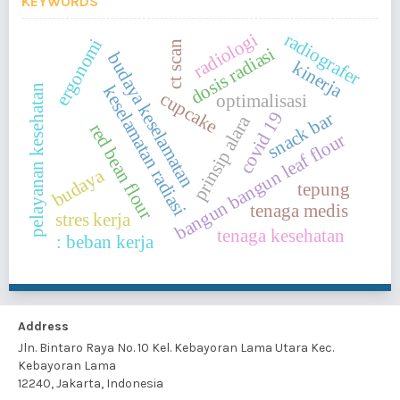
KEYWORDS
radiologi
radiografer
ergonomi
ct scan
dosis radiasi
budaya keselamatan
kinerja
keselamatan radiasi
pelayanan kesehatan
cupcake
optimalisasi
covid 19
snack bar
prinsip alara
red bean flour
bangun bangun leaf flour
budaya
tepung
tenaga medis
stres kerja
tenaga kesehatan
: beban kerja
Address
Jln. Bintaro Raya No. 10 Kel. Kebayoran Lama Utara Kec.
Kebayoran Lama
12240, Jakarta, Indonesia