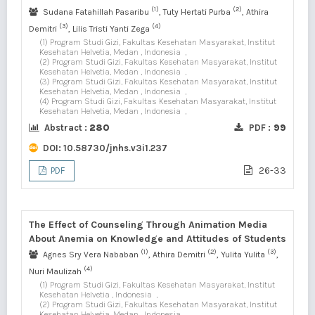
(1)
(2)
Sudana Fatahillah Pasaribu
, Tuty Hertati Purba
, Athira
(3)
(4)
Demitri
, Lilis Tristi Yanti Zega
(1) Program Studi Gizi, Fakultas Kesehatan Masyarakat, Institut
Kesehatan Helvetia, Medan , Indonesia
,
(2) Program Studi Gizi, Fakultas Kesehatan Masyarakat, Institut
Kesehatan Helvetia, Medan , Indonesia
,
(3) Program Studi Gizi, Fakultas Kesehatan Masyarakat, Institut
Kesehatan Helvetia, Medan , Indonesia
,
(4) Program Studi Gizi, Fakultas Kesehatan Masyarakat, Institut
Kesehatan Helvetia, Medan , Indonesia
,
Abstract :
280
PDF :
99
DOI:
10.58730/jnhs.v3i1.237
26-33
PDF
The Effect of Counseling Through Animation Media
About Anemia on Knowledge and Attitudes of Students
(1)
(2)
(3)
Agnes Sry Vera Nababan
, Athira Demitri
, Yulita Yulita
,
(4)
Nuri Maulizah
(1) Program Studi Gizi, Fakultas Kesehatan Masyarakat, Institut
Kesehatan Helvetia , Indonesia
,
(2) Program Studi Gizi, Fakultas Kesehatan Masyarakat, Institut
Kesehatan Helvetia, Medan , Indonesia
,