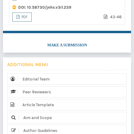
DOI:
10.58730/jnhs.v3i1.239
43-48
PDF
MAKE A SUBMISSION
ADDITIONAL MENU
Editorial Team
Peer Reviewers
Article Template
Aim and Scope
Author Guidelines